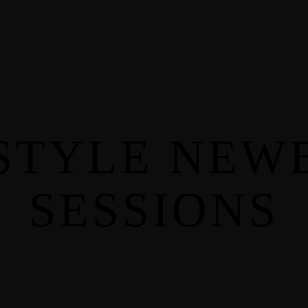
фотосесии
А
ЗА НАС
Фамилијарни
И
Фотосесии
ADD
Опис
LIFESTYLE
MEMO
Фотосесија За
EVE
Труднички фотосесии
Новороденчиња
Фамилијарни Фотосесии
FRESH 48
LIFESTYLE Фотосесија За
ESTYLE NEW
Фотосесија
Новороденчиња
Фотосесија за
FRESH 48 Фотосесија
парови
Фотосесија за парови
Настани
SESSIONS
Настани
Бизнис Брендинг
Бизнис Брендинг
ПОРТФОЛИО
БЛОГ
КОНТАКТ
ЛИО
БЛОГ
КОНТАКТ