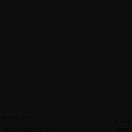
Контактирајте не:
Моментит
Маил: photo@loveclick.mk
највредн