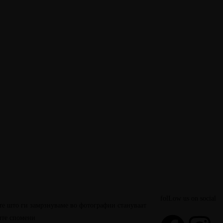
folLow us on social
е што ги замрзнуваме во фотографии стануваат
ите спомени