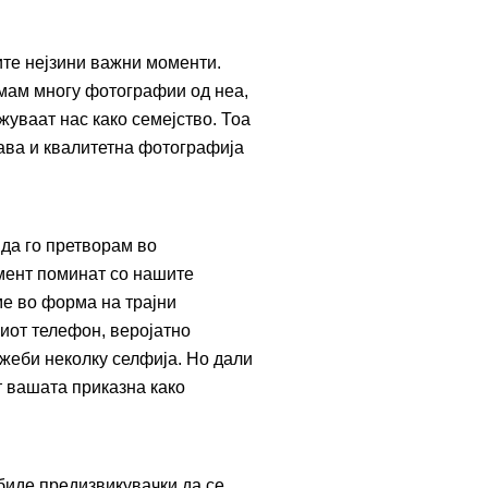
ите нејзини важни моменти.
имам многу фотографии од неа,
уваат нас како семејство. Тоа
бава и квалитетна фотографија
да го претворам во
мент поминат со нашите
ме во форма на трајни
иот телефон, веројатно
жеби неколку селфија. Но дали
 вашата приказна како
биде предизвикувачки да се