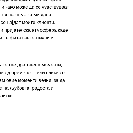
и како може да се чувствуваат
ство како мајка ми дава
се најдат моите клиенти.
 и пријателска атмосфера каде
а се фатат автентични и
вате тие драгоцени моменти,
ии од бременост, или слики со
ам овие моменти вечни, за да
те на љубовта, радоста и
лиски.