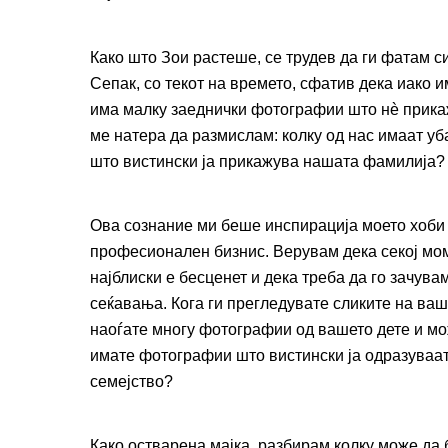
Како што Зои растеше, се трудев да ги фатам с
Сепак, со текот на времето, сфатив дека иако 
има малку заеднички фотографии што нè прикаж
ме натера да размислам: колку од нас имаат у
што вистински ја прикажува нашата фамилија?
Ова сознание ми беше инспирација моето хоби 
професионален бизнис. Верувам дека секој мо
најблиски е бесценет и дека треба да го зачува
сеќавања. Кога ги прегледувате сликите на ваш
наоѓате многу фотографии од вашето дете и мо
имате фотографии што вистински ја одразуваат
семејство?
Како остварена мајка, разбирам колку може да 