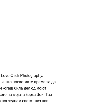
Love Click Photography,
е и што посветивте време за да
секогаш била дел од мојот
њето на мојата ќерка Зои. Таа
о погледнам светот низ нов