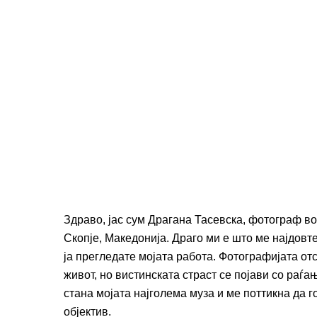
Здраво, јас сум Драгана Тасевска, фотограф во 
Скопје, Македонија. Драго ми е што ме најдовт
ја прегледате мојата работа. Фотографијата от
живот, но вистинската страст се појави со раѓа
стана мојата најголема муза и ме поттикна да г
објектив.