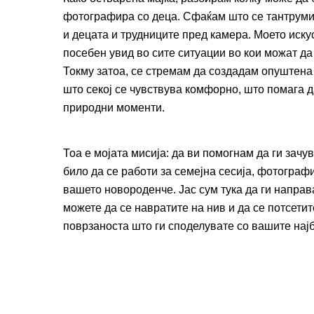
фотографира со деца. Сфаќам што се тантруми 
и децата и трудниците пред камера. Моето иску
посебен увид во сите ситуации во кои можат да 
Токму затоа, се стремам да создадам опуштена
што секој се чувствува комфорно, што помага д
природни моменти.
Тоа е мојата мисија: да ви помогнам да ги зачу
било да се работи за семејна сесија, фотограф
вашето новороденче. Јас сум тука да ги направ
можете да се навратите на нив и да се потсети
поврзаноста што ги споделувате со вашите најб