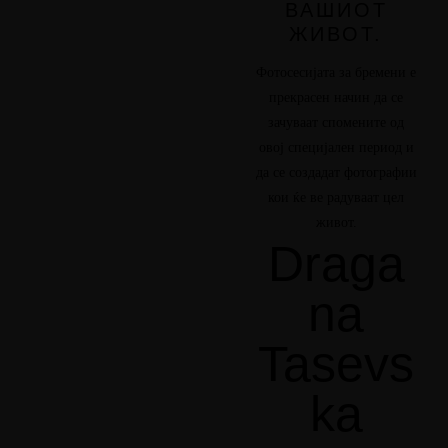
ВАШИОТ
ЖИВОТ.
Фотосесијата за бремени е
прекрасен начин да се
зачуваат спомените од
овој специјален период и
да се создадат фотографии
кои ќе ве радуваат цел
живот.
Draga
na
Tasevs
ka