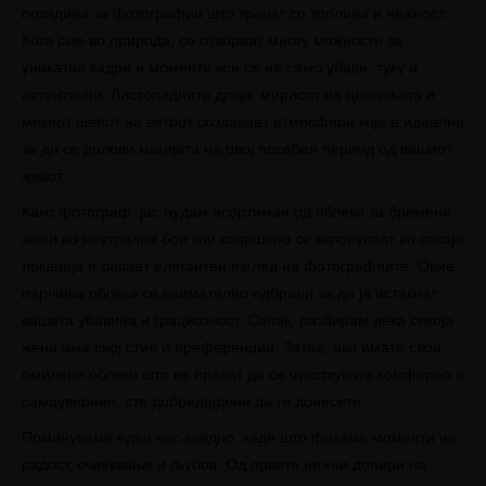
позадина за фотографии што зрачат со топлина и нежност.
Кога сме во природа, се отвораат многу можности за
уникатни кадри и моменти кои се не само убави, туку и
автентични. Листопадните дрвја, мирисот на цвеќињата и
мекиот шепот на ветрот создаваат атмосфера која е идеална
за да се долови магијата на овој посебен период од вашиот
живот.
Како фотограф, јас нудам асортиман од облека за бремени
жени во неутрални бои кои совршено се вклопуваат во секоја
локација и даваат елегантен изглед на фотографиите. Овие
парчиња облека се внимателно одбрани за да ја истакнат
вашата убавина и грациозност. Сепак, разбирам дека секоја
жена има свој стил и преференции. Затоа, ако имате свои
омилени облеки што ве прават да се чувствувате комфорно и
самоуверено, сте добредојдени да ги донесете.
Поминуваме еден час заедно, каде што фаќаме моменти на
радост, очекување и љубов. Од првите нежни допири на