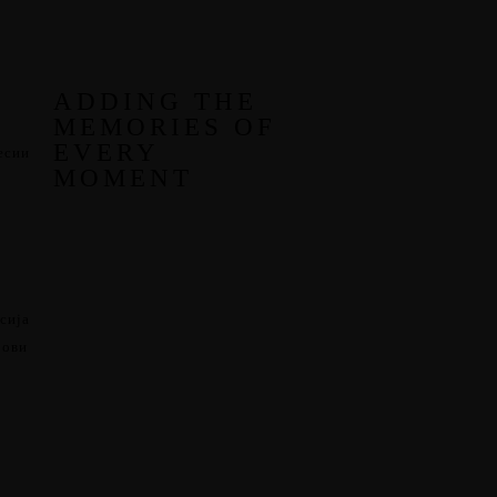
ADDING THE
MEMORIES OF
EVERY
есии
MOMENT
сија
рови